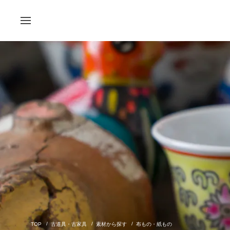
古道具・古家具
素材から探す
布もの・紙もの