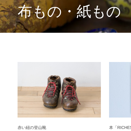
布もの・紙もの
赤い紐の登山靴
本「RICHE