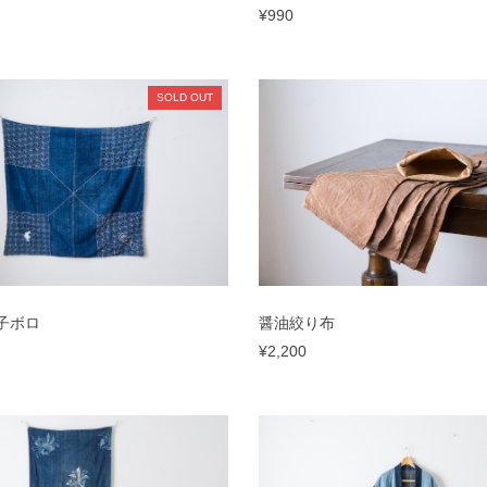
¥990
SOLD OUT
子ボロ
醤油絞り布
¥2,200