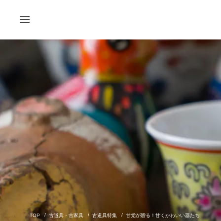
古道具・古家具
古道具特集
甘党が贈る！甘くかわいい器たち