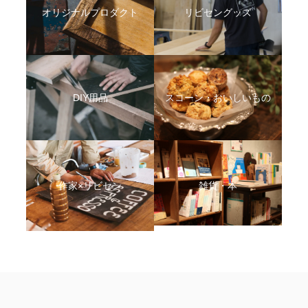
オリジナルプロダクト
リビセングッズ
DIY用品
スコーン・おいしいもの
作家×リビセン
雑貨・本