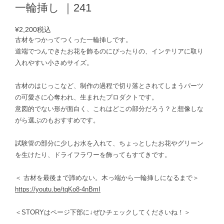
一輪挿し ｜241
¥2,200
税込
古材をつかってつくった一輪挿しです。
道端でつんできたお花を飾るのにぴったりの、インテリアに取り
入れやすい小さめサイズ。
古材のはじっこなど、制作の過程で切り落とされてしまうパーツ
の可愛さに心奪われ、生まれたプロダクトです。
意図的でない形が面白く、これはどこの部分だろう？と想像しな
がら選ぶのもおすすめです。
試験管の部分に少しお水を入れて、ちょっとしたお花やグリーン
を生けたり、ドライフラワーを飾ってもすてきです。
＜ 古材を最後まで諦めない。木っ端から一輪挿しになるまで＞
https://youtu.be/tqKo8-4nBmI
＜STORYはページ下部に↓ぜひチェックしてくださいね！＞