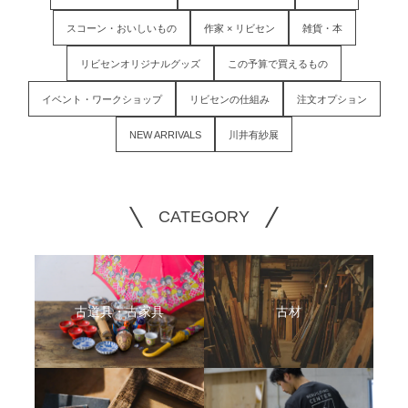
スコーン・おいしいもの
作家 × リビセン
雑貨・本
リビセンオリジナルグッズ
この予算で買えるもの
イベント・ワークショップ
リビセンの仕組み
注文オプション
NEW ARRIVALS
川井有紗展
CATEGORY
古道具・古家具
古材