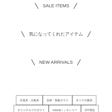
SALE ITEMS
気になってくれたアイテム
NEW ARRIVALS
古道具・古家具
古材・型板ガラス
すべての家具
オリジナルプロダクト
notonly / ノタンリー
DIY用品