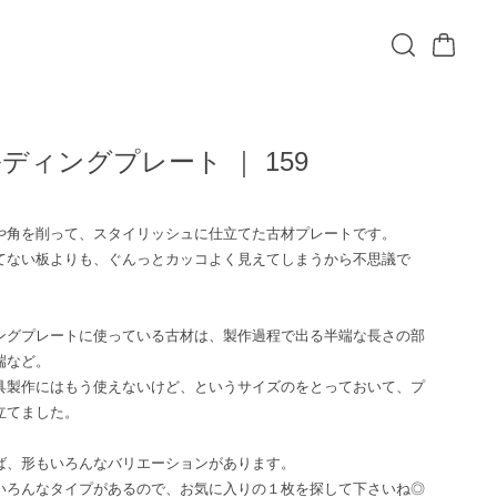
ディングプレート ｜ 159
込
や角を削って、スタイリッシュに仕立てた古材プレートです。
てない板よりも、ぐんっとカッコよく見えてしまうから不思議で
ングプレートに使っている古材は、製作過程で出る半端な長さの部
端など。
具製作にはもう使えないけど、というサイズのをとっておいて、プ
立てました。
ば、形もいろんなバリエーションがあります。
いろんなタイプがあるので、お気に入りの１枚を探して下さいね◎