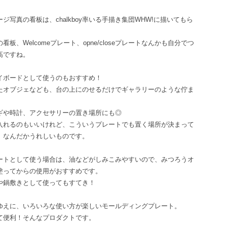
ジ写真の看板は、chalkboy率いる手描き集団WHW!に描いてもら
看板、Welcomeプレート、opne/closeプレートなんかも自分でつ
高ですね。
イボードとして使うのもおすすめ！
たオブジェなども、台の上にのせるだけでギャラリーのような佇ま
ギや時計、アクセサリーの置き場所にも◎
入れるのもいいけれど、こういうプレートでも置く場所が決まって
、なんだかうれしいものです。
ートとして使う場合は、油などがしみこみやすいので、みつろうオ
塗ってからの使用がおすすめです。
や鍋敷きとして使ってもすてき！
ゆえに、いろいろな使い方が楽しいモールディングプレート。
て便利！そんなプロダクトです。