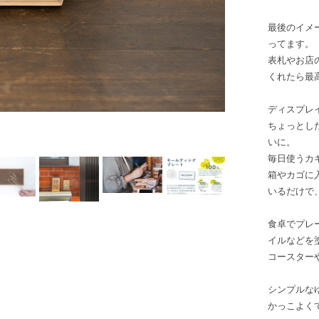
最後のイメー
ってます。
表札やお店の
くれたら最
ディスプレ
ちょっとし
いに。
毎日使うカ
箱やカゴに
いるだけで
食卓でプレ
イルなどを
コースター
シンプルな
かっこよく