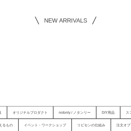
NEW ARRIVALS
具
オリジナルプロダクト
notonly / ノタンリー
DIY用品
ス
えるもの
イベント・ワークショップ
リビセンの仕組み
注文オプ