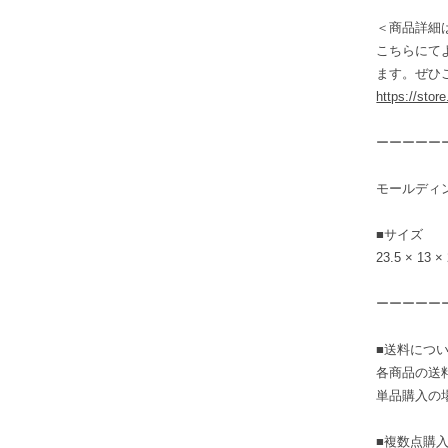
＜商品詳細
こちらにて
ます。ぜひ
https://stor
ーーーーー
モールディン
■サイズ
23.5 × 13 ×
ーーーーー
■送料につ
各商品の送
単品購入の
■複数点購