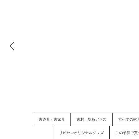
古道具・古家具
古材・型板ガラス
すべての家
リビセンオリジナルグッズ
この予算で買