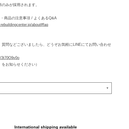
料のみが採用されます。
・商品の注意事項 / よくあるQ&A
e.rebuildingcenter.jp/about#faq
、質問などございましたら、どうぞお気軽にLINEにてお問い合わせ
ee/3t70O9v0o
」をお知らせください）
International shipping available