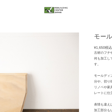
モール
¥1,650
税
古材のフチ
何も加工し
す。
モールディ
分や、切り
リノベや家
レートに仕
表情も違え
加工部分も