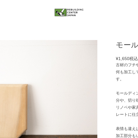
モール
¥1,650
税
古材のフチ
何も加工し
す。
モールディ
分や、切り
リノベや家
レートに仕
表情も違え
加工部分も