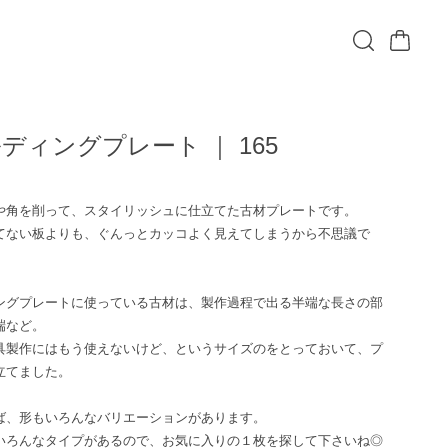
ディングプレート ｜ 165
込
や角を削って、スタイリッシュに仕立てた古材プレートです。
てない板よりも、ぐんっとカッコよく見えてしまうから不思議で
ングプレートに使っている古材は、製作過程で出る半端な長さの部
端など。
具製作にはもう使えないけど、というサイズのをとっておいて、プ
立てました。
ば、形もいろんなバリエーションがあります。
いろんなタイプがあるので、お気に入りの１枚を探して下さいね◎