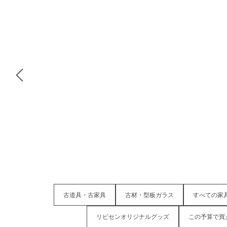
古道具・古家具
古材・型板ガラス
すべての家
リビセンオリジナルグッズ
この予算で買