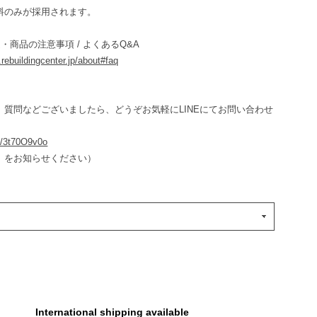
料のみが採用されます。
・商品の注意事項 / よくあるQ&A
e.rebuildingcenter.jp/about#faq
、質問などございましたら、どうぞお気軽にLINEにてお問い合わせ
ee/3t70O9v0o
」をお知らせください）
International shipping available