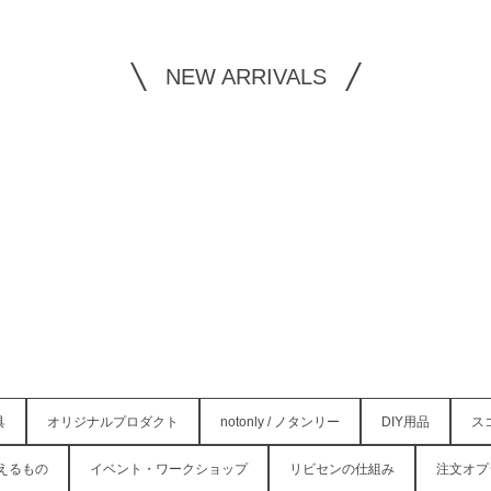
NEW ARRIVALS
具
オリジナルプロダクト
notonly / ノタンリー
DIY用品
ス
えるもの
イベント・ワークショップ
リビセンの仕組み
注文オプ