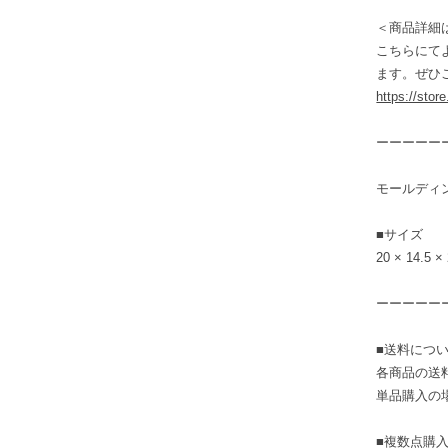
＜商品詳細
こちらにて
ます。ぜひ
https://stor
ーーーーー
モールディン
■サイズ
20 × 14.5 ×
ーーーーー
■送料につ
各商品の送
単品購入の
■複数点購