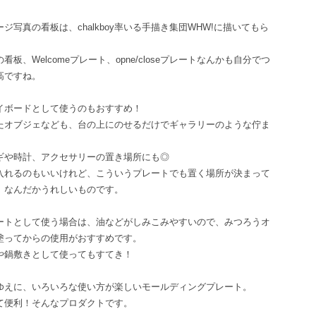
ジ写真の看板は、chalkboy率いる手描き集団WHW!に描いてもら
看板、Welcomeプレート、opne/closeプレートなんかも自分でつ
高ですね。
イボードとして使うのもおすすめ！
たオブジェなども、台の上にのせるだけでギャラリーのような佇ま
ギや時計、アクセサリーの置き場所にも◎
入れるのもいいけれど、こういうプレートでも置く場所が決まって
、なんだかうれしいものです。
ートとして使う場合は、油などがしみこみやすいので、みつろうオ
塗ってからの使用がおすすめです。
や鍋敷きとして使ってもすてき！
ゆえに、いろいろな使い方が楽しいモールディングプレート。
て便利！そんなプロダクトです。