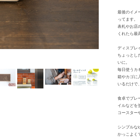
最後のイメー
ってます。
表札やお店の
くれたら最
ディスプレ
ちょっとし
いに。
毎日使うカ
箱やカゴに
いるだけで
食卓でプレ
イルなどを
コースター
シンプルな
かっこよく