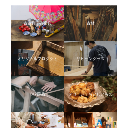
古道具・古家具
古材
オリジナルプロダクト
リビセングッズ
DIY用品
スコーン・おいしいもの