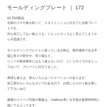
モールディングプレート ｜ 172
¥1,650
税込
古材のフチや角を削って、スタイリッシュに仕立てた古材プレー
トです。
何も加工してない板よりも、ぐんっとカッコよく見えてしまうか
ら不思議です。
モールディングプレートに使っている古材は、製作過程で出る半
端な長さの部分や、切り端など。
リノベや家具製作にはもう使えないけど、というサイズのをとっ
ておいて、プレートに仕立てました。
表情も違えば、形もいろんなバリエーションがあります。
加工部分もいろんなタイプがあるので、お気に入りの１枚を探し
て下さいね◎
最後のイメージ写真の看板は、chalkboy率いる手描き集団WHW!に
描いてもらってます。