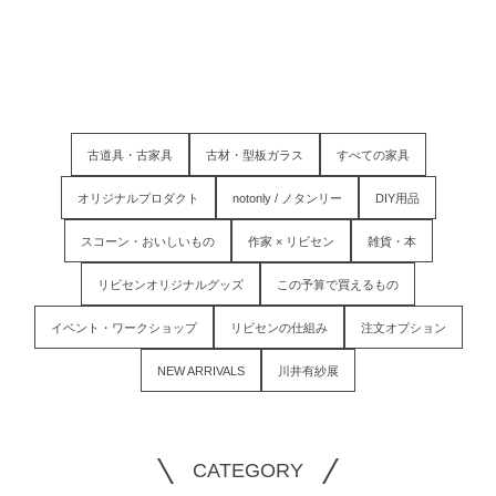
古道具・古家具
古材・型板ガラス
すべての家具
オリジナルプロダクト
notonly / ノタンリー
DIY用品
スコーン・おいしいもの
作家 × リビセン
雑貨・本
リビセンオリジナルグッズ
この予算で買えるもの
イベント・ワークショップ
リビセンの仕組み
注文オプション
NEW ARRIVALS
川井有紗展
CATEGORY