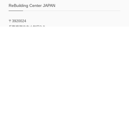
ReBuilding Center JAPAN
〒3920024
長野県諏訪市小和田3-8
0266-78-8967
MENU
HOME
ABOUT
COLUMN
OFFICIAL SITE
FAQ
CONTACT
MAIL MAGAZINE
NEWな古道具やプロダクトのこと、伝えたいストーリーや今月のスコー
ンなどをお知らせしてます！