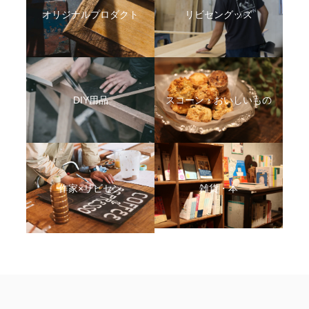
オリジナルプロダクト
リビセングッズ
DIY用品
スコーン・おいしいもの
作家×リビセン
雑貨・本