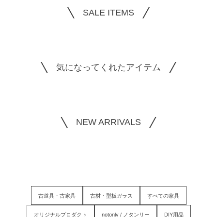
SALE ITEMS
気になってくれたアイテム
NEW ARRIVALS
古道具・古家具
古材・型板ガラス
すべての家具
オリジナルプロダクト
notonly / ノタンリー
DIY用品