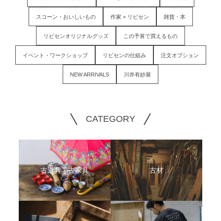
スコーン・おいしいもの
作家 × リビセン
雑貨・本
リビセンオリジナルグッズ
この予算で買えるもの
イベント・ワークショップ
リビセンの仕組み
注文オプション
NEW ARRIVALS
川井有紗展
CATEGORY
古道具・古家具
古材