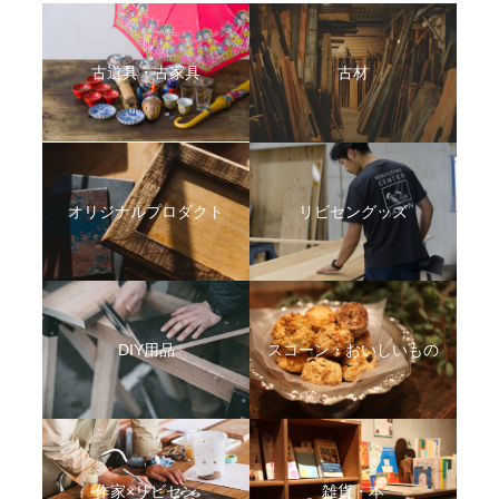
古道具・古家具
古材
オリジナルプロダクト
リビセングッズ
DIY用品
スコーン・おいしいもの
作家×リビセン
雑貨・本