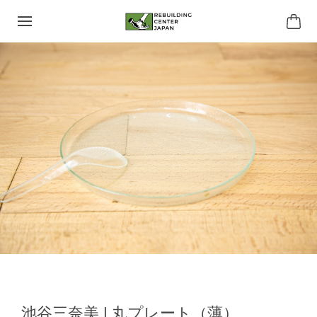
池谷三奈美 | 丸プレート（薄）