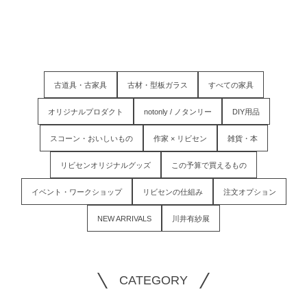
古道具・古家具
古材・型板ガラス
すべての家具
オリジナルプロダクト
notonly / ノタンリー
DIY用品
スコーン・おいしいもの
作家 × リビセン
雑貨・本
リビセンオリジナルグッズ
この予算で買えるもの
イベント・ワークショップ
リビセンの仕組み
注文オプション
NEW ARRIVALS
川井有紗展
CATEGORY