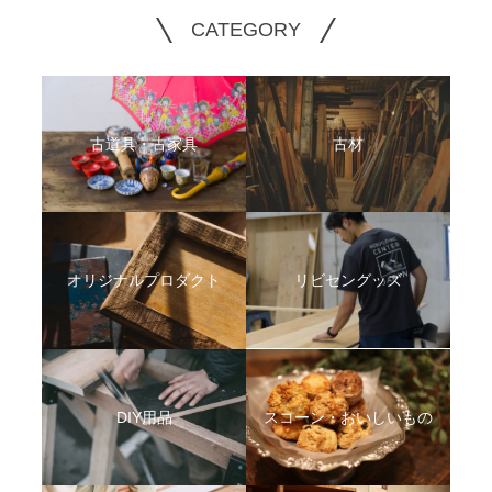
CATEGORY
古道具・古家具
古材
オリジナルプロダクト
リビセングッズ
DIY用品
スコーン・おいしいもの