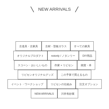
NEW ARRIVALS
古道具・古家具
古材・型板ガラス
すべての家具
オリジナルプロダクト
notonly / ノタンリー
DIY用品
スコーン・おいしいもの
作家 × リビセン
雑貨・本
リビセンオリジナルグッズ
この予算で買えるもの
イベント・ワークショップ
リビセンの仕組み
注文オプション
NEW ARRIVALS
川井有紗展