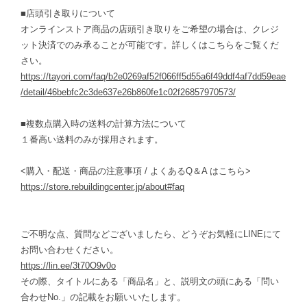
■店頭引き取りについて
オンラインストア商品の店頭引き取りをご希望の場合は、クレジ
ット決済でのみ承ることが可能です。詳しくはこちらをご覧くだ
さい。
https://tayori.com/faq/b2e0269af52f066ff5d55a6f49ddf4af7dd59eae
/detail/46bebfc2c3de637e26b860fe1c02f26857970573/
■複数点購入時の送料の計算方法について
１番高い送料のみが採用されます。
<購入・配送・商品の注意事項 / よくあるQ＆A はこちら>
https://store.rebuildingcenter.jp/about#faq
ご不明な点、質問などございましたら、どうぞお気軽にLINEにて
お問い合わせください。
https://lin.ee/3t70O9v0o
その際、タイトルにある「商品名」と、説明文の頭にある「問い
合わせNo.」の記載をお願いいたします。