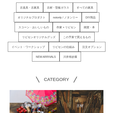
古道具・古家具
古材・型板ガラス
すべての家具
オリジナルプロダクト
notonly / ノタンリー
DIY用品
スコーン・おいしいもの
作家 × リビセン
雑貨・本
リビセンオリジナルグッズ
この予算で買えるもの
イベント・ワークショップ
リビセンの仕組み
注文オプション
NEW ARRIVALS
川井有紗展
CATEGORY
古道具・古家具
古材