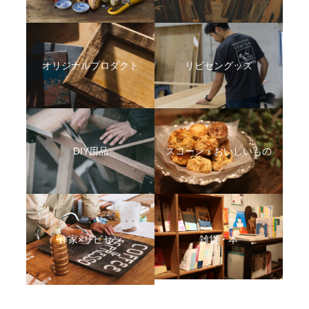
オリジナルプロダクト
リビセングッズ
DIY用品
スコーン・おいしいもの
作家×リビセン
雑貨・本