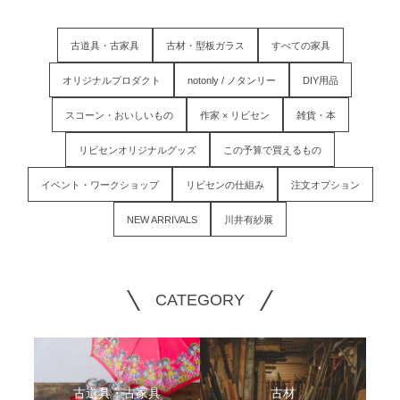
古道具・古家具
古材・型板ガラス
すべての家具
オリジナルプロダクト
notonly / ノタンリー
DIY用品
スコーン・おいしいもの
作家 × リビセン
雑貨・本
リビセンオリジナルグッズ
この予算で買えるもの
イベント・ワークショップ
リビセンの仕組み
注文オプション
NEW ARRIVALS
川井有紗展
CATEGORY
古道具・古家具
古材