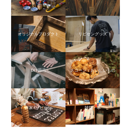
オリジナルプロダクト
リビセングッズ
DIY用品
スコーン・おいしいもの
作家×リビセン
雑貨・本