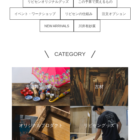
リビセンオリジナルグッズ
この予算で買えるもの
イベント・ワークショップ
リビセンの仕組み
注文オプション
NEW ARRIVALS
川井有紗展
CATEGORY
古道具・古家具
古材
オリジナルプロダクト
リビセングッズ