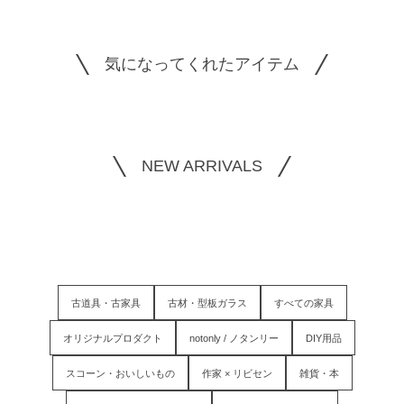
気になってくれたアイテム
NEW ARRIVALS
古道具・古家具
古材・型板ガラス
すべての家具
オリジナルプロダクト
notonly / ノタンリー
DIY用品
スコーン・おいしいもの
作家 × リビセン
雑貨・本