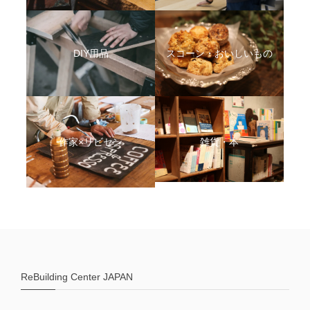
DIY用品
スコーン・おいしいもの
作家×リビセン
雑貨・本
ReBuilding Center JAPAN