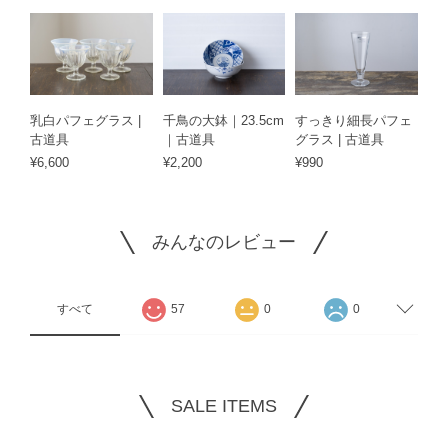
乳白パフェグラス |
千鳥の大鉢｜23.5cm
すっきり細長パフェ
古道具
｜古道具
グラス | 古道具
¥6,600
¥2,200
¥990
みんなのレビュー
すべて
57
0
0
SALE ITEMS