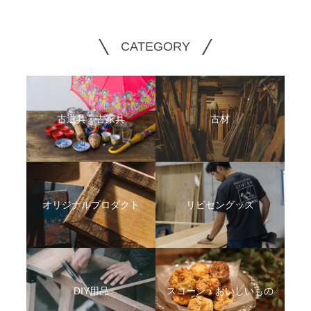
CATEGORY
古道具・古家具
古材
オリジナルプロダクト
リビセングッズ
DIY用品
スコーン・おいしいもの