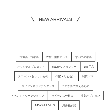
NEW ARRIVALS
古道具・古家具
古材・型板ガラス
すべての家具
オリジナルプロダクト
notonly / ノタンリー
DIY用品
スコーン・おいしいもの
作家 × リビセン
雑貨・本
リビセンオリジナルグッズ
この予算で買えるもの
イベント・ワークショップ
リビセンの仕組み
注文オプション
NEW ARRIVALS
川井有紗展