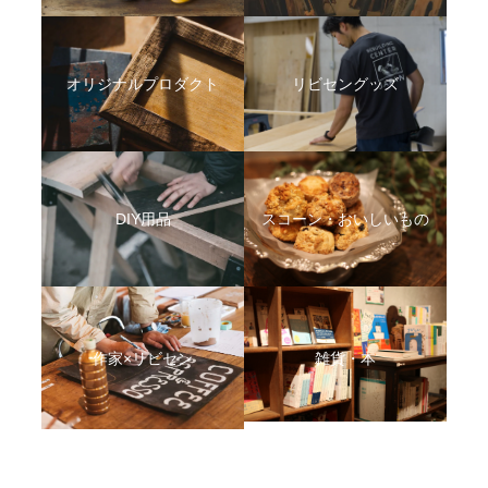
オリジナルプロダクト
リビセングッズ
DIY用品
スコーン・おいしいもの
作家×リビセン
雑貨・本