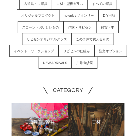
古道具・古家具
古材・型板ガラス
すべての家具
オリジナルプロダクト
notonly / ノタンリー
DIY用品
スコーン・おいしいもの
作家 × リビセン
雑貨・本
リビセンオリジナルグッズ
この予算で買えるもの
イベント・ワークショップ
リビセンの仕組み
注文オプション
NEW ARRIVALS
川井有紗展
CATEGORY
古道具・古家具
古材