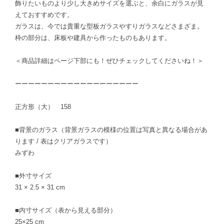
飾りたいものより少し大きめサイズを選ぶと、余白にガラスが見
えておすすめです。
ガラスは、今では貴重な型板ガラスやすりガラスなどさまざま。
枠の部分は、床板や建具から作ったものもあります。
＜商品詳細はページ下部にも！ぜひチェックしてくださいね！＞
ーーーーーーーーーーーーーーーーーーー
正方形（大） 158
■背景のガラス（背景ガラスの模様の位置は写真と異なる場合があ
ります / 表はクリアガラスです）
みずわ
■外寸サイズ
31 × 2.5 × 31 cm
■内寸サイズ（表から見える部分）
25×25 cm