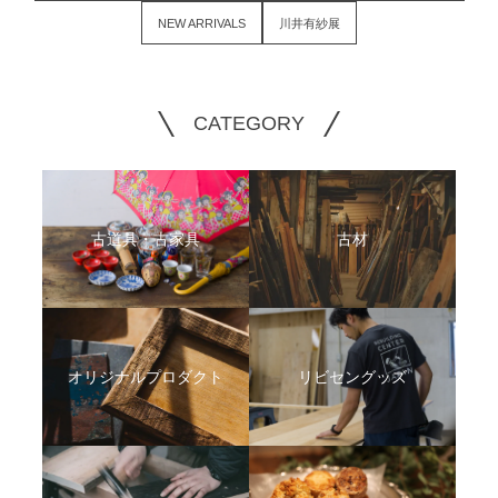
NEW ARRIVALS
川井有紗展
CATEGORY
古道具・古家具
古材
オリジナルプロダクト
リビセングッズ