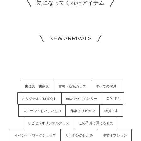
気になってくれたアイテム
NEW ARRIVALS
古道具・古家具
古材・型板ガラス
すべての家具
オリジナルプロダクト
notonly / ノタンリー
DIY用品
スコーン・おいしいもの
作家 × リビセン
雑貨・本
リビセンオリジナルグッズ
この予算で買えるもの
イベント・ワークショップ
リビセンの仕組み
注文オプション