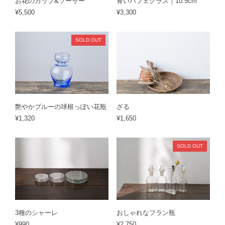
お花のカップ&ソーサー
青いパフェグラス｜10.5cm
¥5,500
¥3,300
SOLD OUT
艶やかブルーの球根っぽい花瓶
ざる
¥1,320
¥1,650
SOLD OUT
3種のシャーレ
おしゃれなフラン瓶
¥990
¥2,750