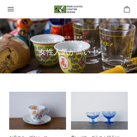
古道具・古家具
リビセンぽく探す
女性人気が高い！
女性人気が高い！