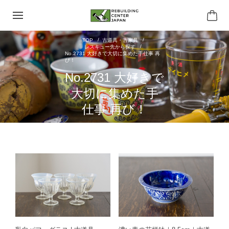
古道具・古家具
レスキュー先から探す
No.2731 大好きで大切に集めた手仕事 再
び！
No.2731 大好きで
大切に集めた手
仕事 再び！