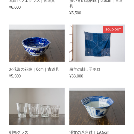
乳白パフェグラス | 古道具
濃い青の花柄鉢｜8.5cm｜古道
具
¥6,600
¥5,500
SOLD OUT
お花形の花鉢｜8cm｜古道具
泉羊の刺し子ボロ
¥5,500
¥33,000
剣先グラス
漢文の八角鉢｜19.5cm