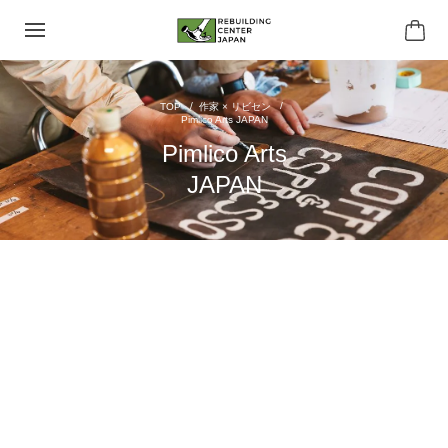
作家 × リビセン
Pimlico Arts JAPAN
Pimlico Arts
JAPAN