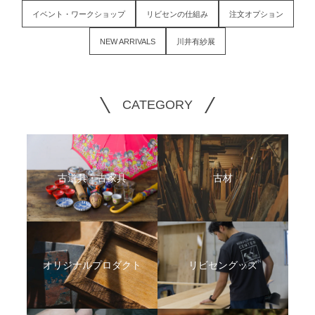
イベント・ワークショップ
リビセンの仕組み
注文オプション
NEW ARRIVALS
川井有紗展
CATEGORY
古道具・古家具
古材
オリジナルプロダクト
リビセングッズ