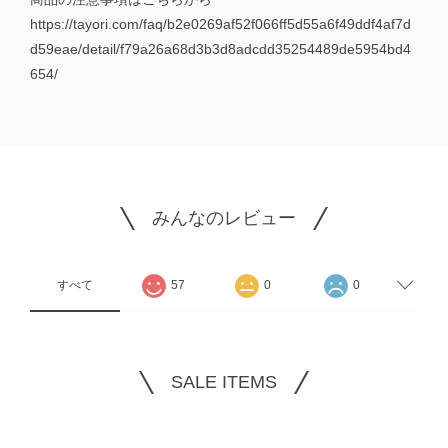
https://tayori.com/faq/b2e0269af52f066ff5d55a6f49ddf4af7d
d59eae/detail/f79a26a68d3b3d8adcdd35254489de5954bd4
654/
みんなのレビュー
すべて
57
0
0
SALE ITEMS