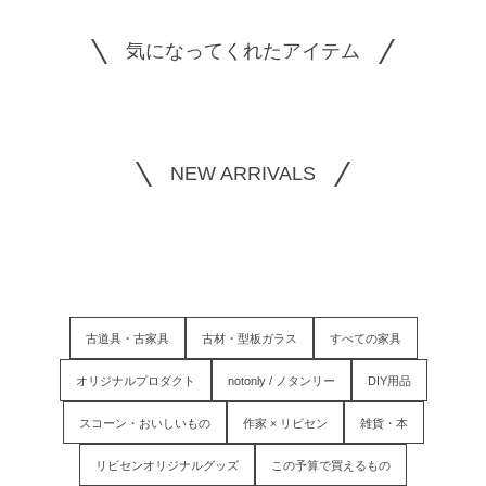
気になってくれたアイテム
NEW ARRIVALS
古道具・古家具
古材・型板ガラス
すべての家具
オリジナルプロダクト
notonly / ノタンリー
DIY用品
スコーン・おいしいもの
作家 × リビセン
雑貨・本
リビセンオリジナルグッズ
この予算で買えるもの