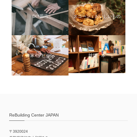
DIY用品
スコーン・おいしいもの
作家×リビセン
雑貨・本
ReBuilding Center JAPAN
〒3920024