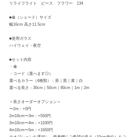
リライフライト ピース フラワー 134
■傘（シェード）サイズ
幅16cm 高さ11.5cm
■使用ガラス
ハイウェイ・夜空
■セット内容
・傘
・コード（選べます◎）
選べるカラー（4種類）：茶｜黒｜黄｜白
選べる長さ：30cm｜50cm｜80cm｜1m｜2m
＜長さオーダーオプション＞
〜2m：+0円
2m10cm〜3m：+550円
3m10cm〜4m：+1100円
4m10cm〜5m：+1650円
※オプションを選択し、備考欄にご希望の長さ（10cm単位）をご