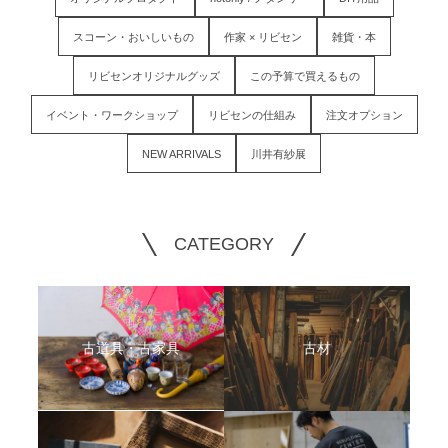
スコーン・おいしいもの
作家 × リビセン
雑貨・本
リビセンオリジナルグッズ
この予算で買えるもの
イベント・ワークショップ
リビセンの仕組み
注文オプション
NEW ARRIVALS
川井有紗展
CATEGORY
古道具・古家具
古材