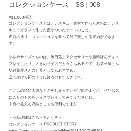
コレクションケース SS | 008
¥11,000
税込
コレクションケースとは、レスキュー古材で作った木箱に、レス
キューガラスで作った蓋がついたケースのこと。
名前の通り、コレクションを並べて見て楽しめる収納ができま
す。
小さめサイズのものは、毎日選ぶアクセサリーや腕時計をディス
プレイしたり、大きめサイズだと高さもあるので、お菓子屋さん
や雑貨屋さんの什器としてもおすすめ。
立てかけて額のように飾るのもすてきです。
こどもの頃に大切なものをしまっていた宝箱のように、ぜひお気
に入りのものをディスプレイしてみてくださいね。
中身の見える収納としても便利ですよ◎
＜商品詳細はこちらをどうぞ＞
コレクションケース PRODUCT STORY
https://store.rebuildingcenter.jp/blog/2023/10/17/165408