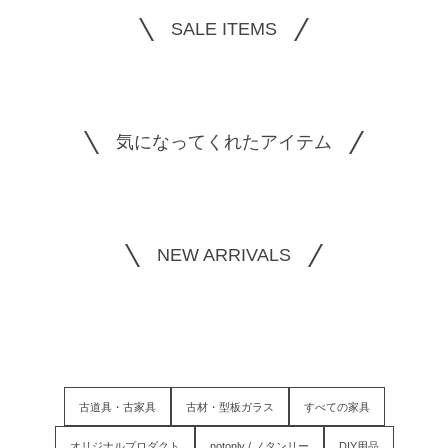
SALE ITEMS
気になってくれたアイテム
NEW ARRIVALS
古道具・古家具
古材・型板ガラス
すべての家具
オリジナルプロダクト
notonly / ノタンリー
DIY用品