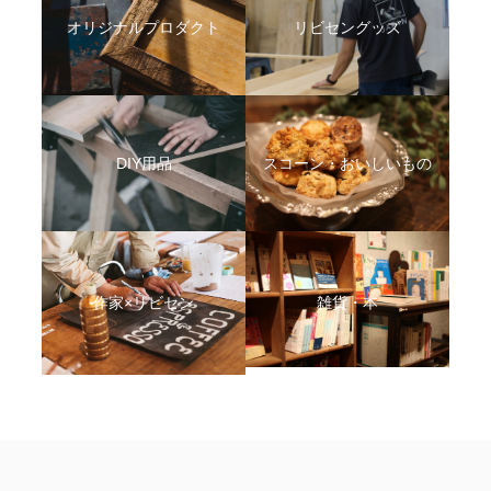
オリジナルプロダクト
リビセングッズ
DIY用品
スコーン・おいしいもの
作家×リビセン
雑貨・本