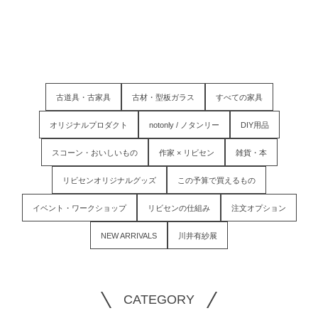
古道具・古家具
古材・型板ガラス
すべての家具
オリジナルプロダクト
notonly / ノタンリー
DIY用品
スコーン・おいしいもの
作家 × リビセン
雑貨・本
リビセンオリジナルグッズ
この予算で買えるもの
イベント・ワークショップ
リビセンの仕組み
注文オプション
NEW ARRIVALS
川井有紗展
CATEGORY