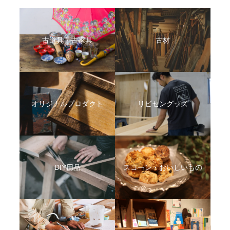
古道具・古家具
古材
オリジナルプロダクト
リビセングッズ
DIY用品
スコーン・おいしいもの