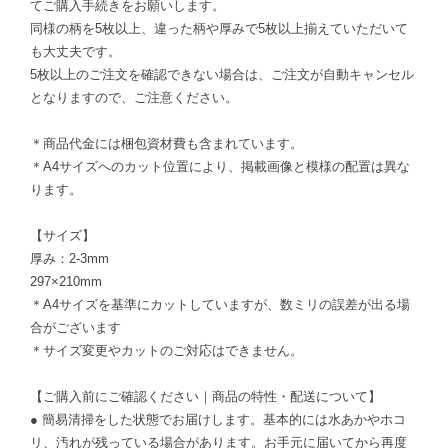
てご購入手続きをお願いします。
同様の柄を5枚以上、違った柄や厚みで5枚以上揃えていただいて
も大丈夫です。
5枚以上のご注文を確認できない場合は、ご注文が自動キャンセル
となりますので、ご注意ください。
＊商品代金には梱包資材費も含まれています。
＊A4サイズへのカット位置により、掲載画像と模様の配置は異な
ります。
【サイズ】
厚み：2-3mm
297×210mm
＊A4サイズを基準にカットしていますが、数ミリの誤差が出る場
合がございます
＊サイズ変更やカットのご対応はできません。
【ご購入前にご確認ください｜商品の特性・配送について】
● 簡易清掃をした状態でお届けします。基本的には水あかやホコ
リ、汚れが残っている場合があります。お手元に届いてから再度