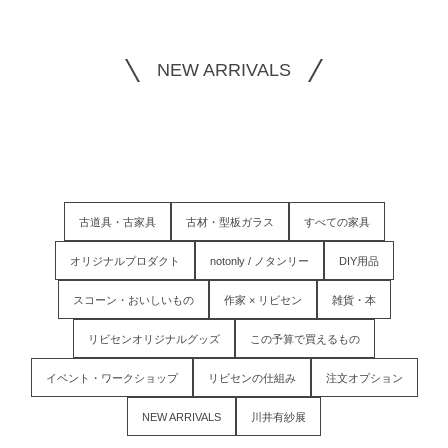
NEW ARRIVALS
古道具・古家具
古材・型板ガラス
すべての家具
オリジナルプロダクト
notonly / ノタンリー
DIY用品
スコーン・おいしいもの
作家 × リビセン
雑貨・本
リビセンオリジナルグッズ
この予算で買えるもの
イベント・ワークショップ
リビセンの仕組み
注文オプション
NEW ARRIVALS
川井有紗展