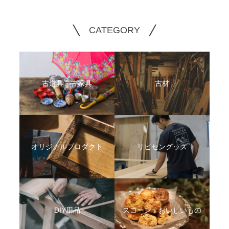
CATEGORY
古道具・古家具
古材
オリジナルプロダクト
リビセングッズ
DIY用品
スコーン・おいしいもの