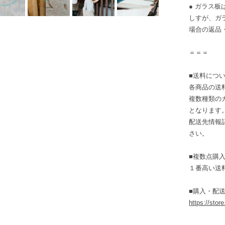
● ガラス
しすが、ガ
場合の返品
＝＝＝
■送料につ
各商品の送
複数種類の
となります
配送先情報
さい。
■複数点購
１番高い送
■購入・配送
https://stor