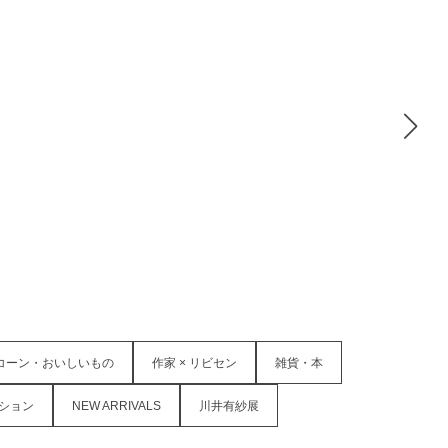
コーン・おいしいもの
作家 × リビセン
雑貨・本
ション
NEW ARRIVALS
川井有紗展