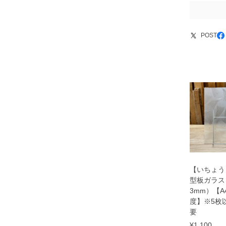
POST
【いちょう
型板ガラス
3mm）【
度】※5枚
要
¥1,100