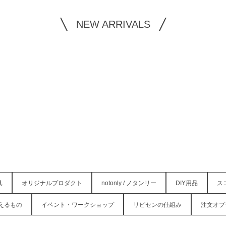
NEW ARRIVALS
具
オリジナルプロダクト
notonly / ノタンリー
DIY用品
ス
えるもの
イベント・ワークショップ
リビセンの仕組み
注文オプ