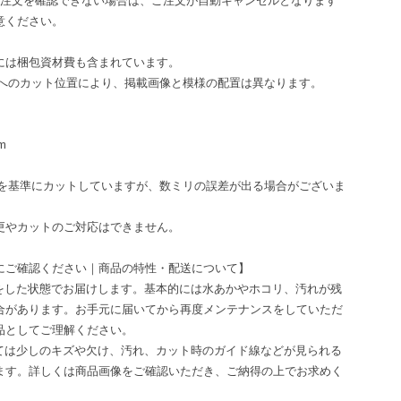
ご注文を確認できない場合は、ご注文が自動キャンセルとなります
意ください。
には梱包資材費も含まれています。
ズへのカット位置により、掲載画像と模様の配置は異なります。
m
m
ズを基準にカットしていますが、数ミリの誤差が出る場合がございま
更やカットのご対応はできません。
にご確認ください｜商品の特性・配送について】
掃をした状態でお届けします。基本的には水あかやホコリ、汚れが残
合があります。お手元に届いてから再度メンテナンスをしていただ
品としてご理解ください。
っては少しのキズや欠け、汚れ、カット時のガイド線などが見られる
ます。詳しくは商品画像をご確認いただき、ご納得の上でお求めく