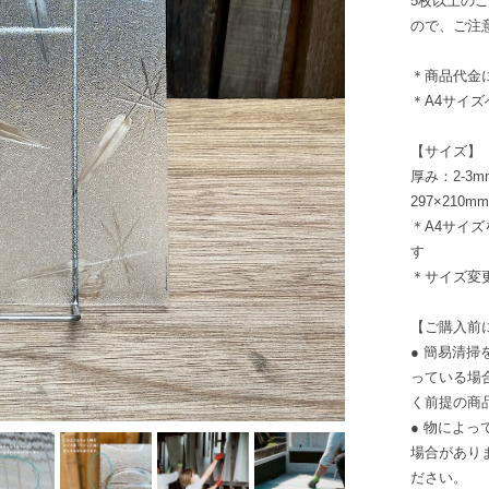
5枚以上の
ので、ご注
＊商品代金
＊A4サイ
【サイズ】
厚み：2-3m
297×210m
＊A4サイ
す
＊サイズ変
【ご購入前
● 簡易清
っている場
く前提の商
● 物によ
場合があり
ださい。