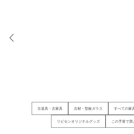
古道具・古家具
古材・型板ガラス
すべての家
リビセンオリジナルグッズ
この予算で買