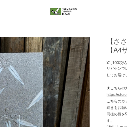
【ささ
【A4
¥1,100
税
リビセンで
してお届け
★こちらの
https://stor
こちらのカ
続きをお願
同様の柄を
す。