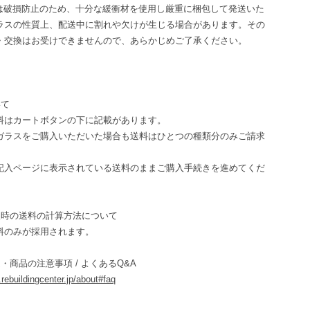
板は破損防止のため、十分な緩衝材を使用し厳重に梱包して発送いた
ラスの性質上、配送中に割れや欠けが生じる場合があります。その
・交換はお受けできませんので、あらかじめご了承ください。
いて
料はカートボタンの下に記載があります。
ガラスをご購入いただいた場合も送料はひとつの種類分のみご請求
。
記入ページに表示されている送料のままご購入手続きを進めてくだ
入時の送料の計算方法について
料のみが採用されます。
・商品の注意事項 / よくあるQ&A
e.rebuildingcenter.jp/about#faq