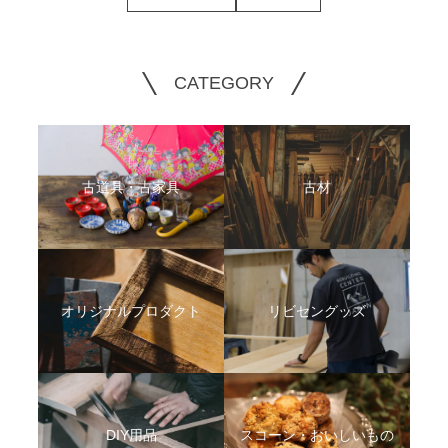
CATEGORY
古道具・古家具
古材
オリジナルプロダクト
リビセングッズ
DIY用品
スコーン・おいしいもの