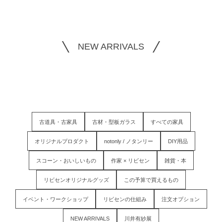
NEW ARRIVALS
古道具・古家具
古材・型板ガラス
すべての家具
オリジナルプロダクト
notonly / ノタンリー
DIY用品
スコーン・おいしいもの
作家 × リビセン
雑貨・本
リビセンオリジナルグッズ
この予算で買えるもの
イベント・ワークショップ
リビセンの仕組み
注文オプション
NEW ARRIVALS
川井有紗展