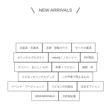
NEW ARRIVALS
古道具・古家具
古材・型板ガラス
すべての家具
オリジナルプロダクト
notonly / ノタンリー
DIY用品
スコーン・おいしいもの
作家 × リビセン
雑貨・本
リビセンオリジナルグッズ
この予算で買えるもの
イベント・ワークショップ
リビセンの仕組み
注文オプション
NEW ARRIVALS
川井有紗展