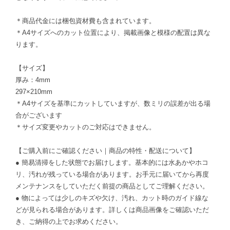
＊商品代金には梱包資材費も含まれています。
＊A4サイズへのカット位置により、掲載画像と模様の配置は異な
ります。
【サイズ】
厚み：4mm
297×210mm
＊A4サイズを基準にカットしていますが、数ミリの誤差が出る場
合がございます
＊サイズ変更やカットのご対応はできません。
【ご購入前にご確認ください｜商品の特性・配送について】
● 簡易清掃をした状態でお届けします。基本的には水あかやホコ
リ、汚れが残っている場合があります。お手元に届いてから再度
メンテナンスをしていただく前提の商品としてご理解ください。
● 物によっては少しのキズや欠け、汚れ、カット時のガイド線な
どが見られる場合があります。詳しくは商品画像をご確認いただ
き、ご納得の上でお求めください。