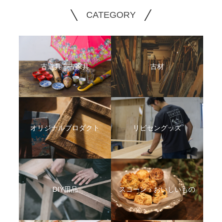
CATEGORY
古道具・古家具
古材
オリジナルプロダクト
リビセングッズ
DIY用品
スコーン・おいしいもの