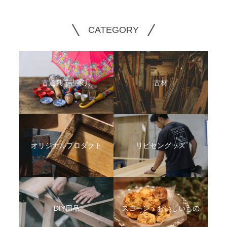
CATEGORY
古道具・古家具
古材
オリジナルプロダクト
リビセングッズ
DIY用品
スコーン・おいしいもの