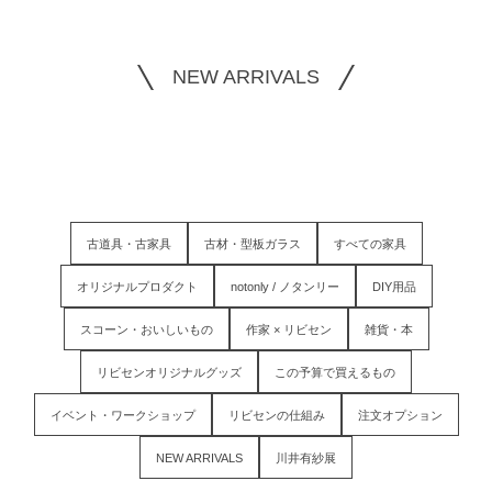
NEW ARRIVALS
古道具・古家具
古材・型板ガラス
すべての家具
オリジナルプロダクト
notonly / ノタンリー
DIY用品
スコーン・おいしいもの
作家 × リビセン
雑貨・本
リビセンオリジナルグッズ
この予算で買えるもの
イベント・ワークショップ
リビセンの仕組み
注文オプション
NEW ARRIVALS
川井有紗展