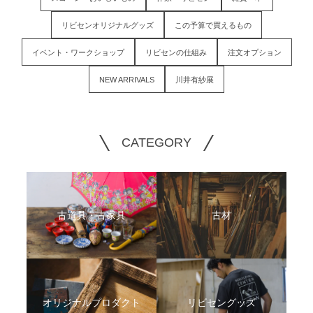
リビセンオリジナルグッズ
この予算で買えるもの
イベント・ワークショップ
リビセンの仕組み
注文オプション
NEW ARRIVALS
川井有紗展
CATEGORY
古道具・古家具
古材
オリジナルプロダクト
リビセングッズ