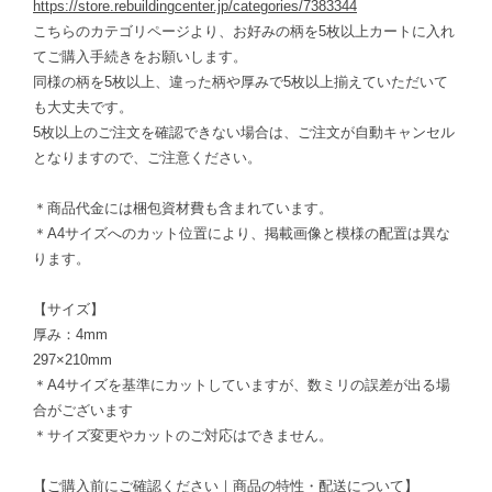
https://store.rebuildingcenter.jp/categories/7383344
こちらのカテゴリページより、お好みの柄を5枚以上カートに入れ
てご購入手続きをお願いします。
同様の柄を5枚以上、違った柄や厚みで5枚以上揃えていただいて
も大丈夫です。
5枚以上のご注文を確認できない場合は、ご注文が自動キャンセル
となりますので、ご注意ください。
＊商品代金には梱包資材費も含まれています。
＊A4サイズへのカット位置により、掲載画像と模様の配置は異な
ります。
【サイズ】
厚み：4mm
297×210mm
＊A4サイズを基準にカットしていますが、数ミリの誤差が出る場
合がございます
＊サイズ変更やカットのご対応はできません。
【ご購入前にご確認ください｜商品の特性・配送について】