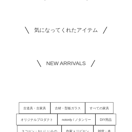
気になってくれたアイテム
NEW ARRIVALS
古道具・古家具
古材・型板ガラス
すべての家具
オリジナルプロダクト
notonly / ノタンリー
DIY用品
スコーン・おいしいもの
作家 × リビセン
雑貨・本