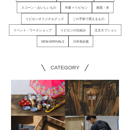
スコーン・おいしいもの
作家 × リビセン
雑貨・本
リビセンオリジナルグッズ
この予算で買えるもの
イベント・ワークショップ
リビセンの仕組み
注文オプション
NEW ARRIVALS
川井有紗展
CATEGORY
古道具・古家具
古材