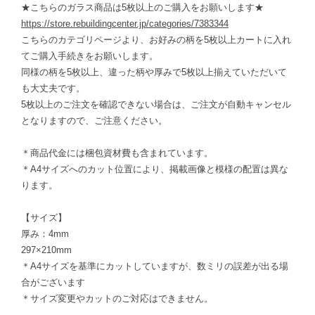
★こちらのガラス商品は5枚以上のご購入をお願いします★
https://store.rebuildingcenter.jp/categories/7383344
こちらのカテゴリページより、お好みの柄を5枚以上カートに入れ
てご購入手続きをお願いします。
同様の柄を5枚以上、違った柄や厚みで5枚以上揃えていただいて
も大丈夫です。
5枚以上のご注文を確認できない場合は、ご注文が自動キャンセル
となりますので、ご注意ください。
＊商品代金には梱包資材費も含まれています。
＊A4サイズへのカット位置により、掲載画像と模様の配置は異な
ります。
【サイズ】
厚み：4mm
297×210mm
＊A4サイズを基準にカットしていますが、数ミリの誤差が出る場
合がございます
＊サイズ変更やカットのご対応はできません。