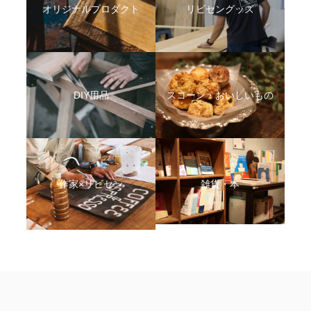
オリジナルプロダクト
リビセングッズ
DIY用品
スコーン・おいしいもの
作家×リビセン
雑貨・本