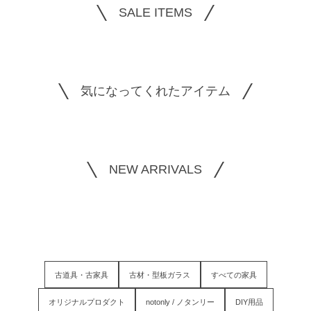
SALE ITEMS
気になってくれたアイテム
NEW ARRIVALS
古道具・古家具
古材・型板ガラス
すべての家具
オリジナルプロダクト
notonly / ノタンリー
DIY用品