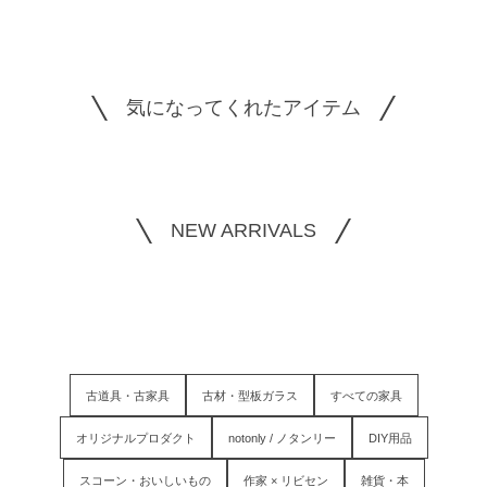
気になってくれたアイテム
NEW ARRIVALS
古道具・古家具
古材・型板ガラス
すべての家具
オリジナルプロダクト
notonly / ノタンリー
DIY用品
スコーン・おいしいもの
作家 × リビセン
雑貨・本