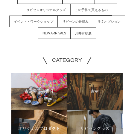
リビセンオリジナルグッズ
この予算で買えるもの
イベント・ワークショップ
リビセンの仕組み
注文オプション
NEW ARRIVALS
川井有紗展
CATEGORY
古道具・古家具
古材
オリジナルプロダクト
リビセングッズ