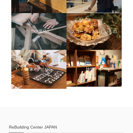
DIY用品
スコーン・おいしいもの
作家×リビセン
雑貨・本
ReBuilding Center JAPAN