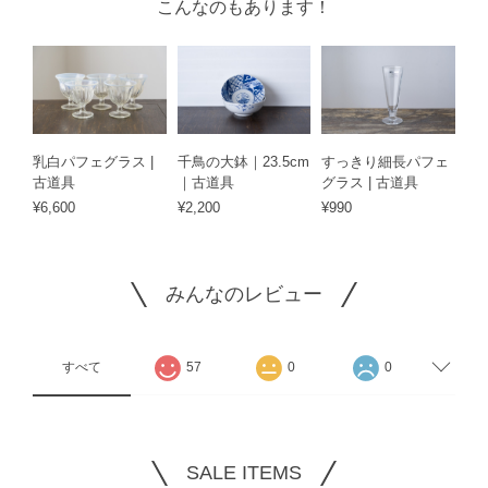
こんなのもあります！
乳白パフェグラス |
千鳥の大鉢｜23.5cm
すっきり細長パフェ
古道具
｜古道具
グラス | 古道具
¥6,600
¥2,200
¥990
みんなのレビュー
すべて
57
0
0
SALE ITEMS