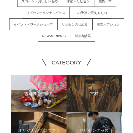
スコーン・おいしいもの
作家 × リビセン
雑貨・本
リビセンオリジナルグッズ
この予算で買えるもの
イベント・ワークショップ
リビセンの仕組み
注文オプション
NEW ARRIVALS
川井有紗展
CATEGORY
古道具・古家具
古材
オリジナルプロダクト
リビセングッズ