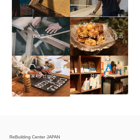
DIY用品
スコーン・おいしいもの
作家×リビセン
雑貨・本
ReBuilding Center JAPAN