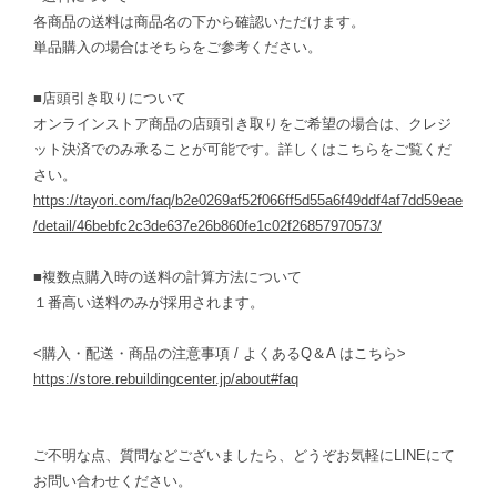
各商品の送料は商品名の下から確認いただけます。
単品購入の場合はそちらをご参考ください。
■店頭引き取りについて
オンラインストア商品の店頭引き取りをご希望の場合は、クレジ
ット決済でのみ承ることが可能です。詳しくはこちらをご覧くだ
さい。
https://tayori.com/faq/b2e0269af52f066ff5d55a6f49ddf4af7dd59eae
/detail/46bebfc2c3de637e26b860fe1c02f26857970573/
■複数点購入時の送料の計算方法について
１番高い送料のみが採用されます。
<購入・配送・商品の注意事項 / よくあるQ＆A はこちら>
https://store.rebuildingcenter.jp/about#faq
ご不明な点、質問などございましたら、どうぞお気軽にLINEにて
お問い合わせください。