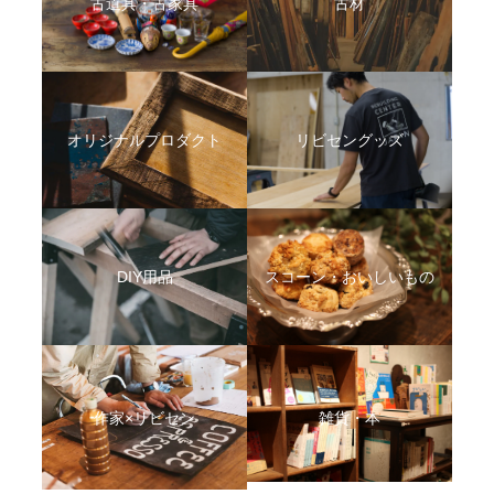
古道具・古家具
古材
オリジナルプロダクト
リビセングッズ
DIY用品
スコーン・おいしいもの
作家×リビセン
雑貨・本