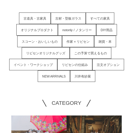
古道具・古家具
古材・型板ガラス
すべての家具
オリジナルプロダクト
notonly / ノタンリー
DIY用品
スコーン・おいしいもの
作家 × リビセン
雑貨・本
リビセンオリジナルグッズ
この予算で買えるもの
イベント・ワークショップ
リビセンの仕組み
注文オプション
NEW ARRIVALS
川井有紗展
CATEGORY