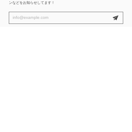
ンなどをお知らせしてます！
プライバシーポリシー
特定商取引法に基づく表記
会員規約
© ReBuilding Center JAPAN | リビセンオンラインストア